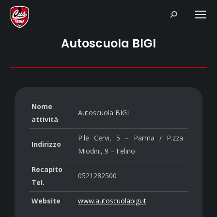
Search:
Autoscuola BIGI
Nome
Autoscuola BIGI
attività
P.le Cervi, 5 – Parma / P.zza
Indirizzo
Miodini, 9 – Felino
Recapito
0521282500
Tel.
Website
www.autoscuolabigi.it