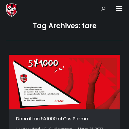
Search:
Tag Archives:
fare
Dona il tuo 5X1000 al Cus Parma
Uncategorized
By
CusParmaAsd_
Marzo 28, 2022