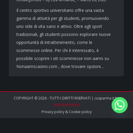
Il centro sportivo universitario offre una vasta
gamma di attività per gli studenti, promuovendo
uno stile di vita sano e attivo. Oltre agli sport
tradizionali, gli studenti possono esplorare nuove
opportunità di intrattenimento, come le
scommesse online. Per chi è interessato, è
possibile scoprire i siti scommesse non aams su
Nonaamscasino.com , dove trovare opzioni…
COPYRIGHT © 2026 - TUTTI I DIRITTI RISERVATI | cusparma.it by
SINFONIA MEDIA
Privacy policy
&
Cookie policy