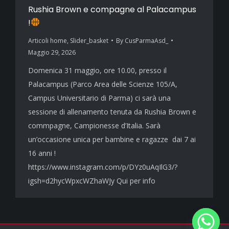
Rushia Brown e compagne al Palacampus
!
Articoli home
,
Slider_basket
By
CusParmaAsd_
Maggio 29, 2026
Domenica 31 maggio, ore 10.00, presso il
Palacampus (Parco Area delle Scienze 105/A,
Campus Universitario di Parma) ci sarà una
sessione di allenamento tenuta da Rushia Brown e
commpagne, Campionesse d’Italia. Sarà
un’occasione unica per bambine e ragazze dai 7 ai
16 anni !
https://www.instagram.com/p/DYz0uAqIlG3/?
igsh=d2hycWpxcWZhaWJy Qui per info