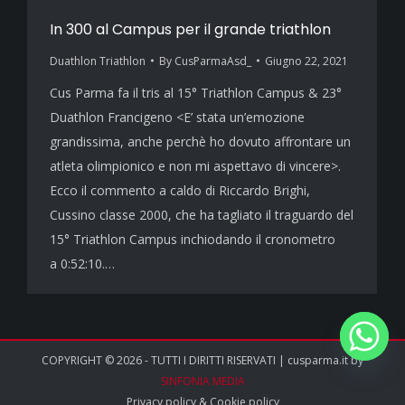
In 300 al Campus per il grande triathlon
Duathlon Triathlon
By
CusParmaAsd_
Giugno 22, 2021
Cus Parma fa il tris al 15° Triathlon Campus & 23°
Duathlon Francigeno <E’ stata un’emozione
grandissima, anche perchè ho dovuto affrontare un
atleta olimpionico e non mi aspettavo di vincere>.
Ecco il commento a caldo di Riccardo Brighi,
Cussino classe 2000, che ha tagliato il traguardo del
15° Triathlon Campus inchiodando il cronometro
a 0:52:10.…
COPYRIGHT © 2026 - TUTTI I DIRITTI RISERVATI | cusparma.it by
SINFONIA MEDIA
Privacy policy
&
Cookie policy