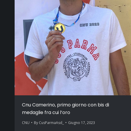
Cnu Camerino, primo giorno con bis di
medaglie fra cui l’oro
CNU
By
CusParmaAsd_
Giugno 17, 2023