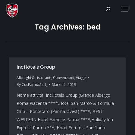
Search:
Tag Archives:
bed
IncHotels Group
Alberghi & ristoranti
,
Convenzioni
,
Viaggi
By
CusParmaAsd_
Marzo 5, 2019
Nome attività IncHotels Group (Grande Albergo
Roma Piacenza ****,Hotel San Marco & Formula
Club – Pontetaro (Parma Ovest) ****, BEST
WESTERN Hotel Farnese Parma ****,Holiday Inn
Express Parma ***, Hotel Forum – Sant’Ilario