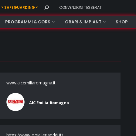
Search:
> SAFEGUARDING <
CONVENZIONI TESSERATI
PROGRAMMI & CORSI
ORARI & IMPIANTI
SHOP
www.aicemiliaromagna.it
AIC Emilia-Romagna
https://www.gioielleriaoddi.it/