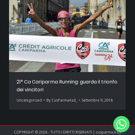
21° Ca Cariparma Running: guarda il trionfo
dei vincitori
Uncategorized
By
CusParmaAsd_
Settembre 9, 2018
COPYRIGHT © 2026 - TUTTI I DIRITTI RISERVATI | cusparma.it by