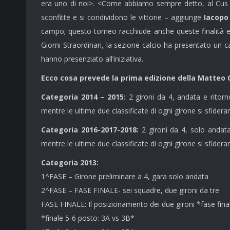
era uno di noi>. <Come abbiamo sempre detto, al Cus no
sconfitte e si condividono le vittorie – aggiunge
Iacopo
campo; questo torneo racchiude anche queste finalità e 
Giorni Straordinari, la sezione calcio ha presentato un cal
hanno presenziato all’iniziativa.
Ecco cosa prevede la prima edizione della Matteo 
Categoria 2014 – 2015:
2 gironi da 4, andata e ritorn
mentre le ultime due classificate di ogni girone si sfider
Categoria 2016-2017-2018:
2 gironi da 4, solo andata
mentre le ultime due classificate di ogni girone si sfider
Categoria 2013:
1^FASE – Girone preliminare a 4, gara solo andata
2^FASE – FASE FINALE- sei squadre, due gironi da tre
FASE FINALE: Il posizionamento dei due gironi *fase finale
*finale 5-6 posto: 3A vs 3B*