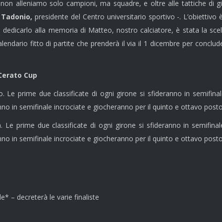
n alleniamo solo campioni, ma squadre, e oltre alle tattiche di g
 Tadonio,
presidente del Centro universitario sportivo -. L’obiettiv
dedicarlo alla memoria di Matteo, nostro calciatore, è stata la sc
endario fitto di partite che prenderà il via il 1 dicembre per concluder
Cerato Cup
o. Le prime due classificate di ogni girone si sfideranno in semifina
anno in semifinale incrociate e giocheranno per il quinto e ottavo posto
. Le prime due classificate di ogni girone si sfideranno in semifina
anno in semifinale incrociate e giocheranno per il quinto e ottavo posto
* – decreterà le varie finaliste