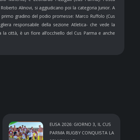
e Roberto Alinovi,
si
aggiudicano
poi la categoria Junior. A
l p
rimo gradino del po
dio p
romesse:
Marco Ruffolo (
Cus
iera responsabile della sezione Atletica- che vede la
la città, è un fiore all’occhiello del Cus Parma e anche
EUSA 2026: GIORNO 3, IL CUS
PARMA RUGBY CONQUISTA LA