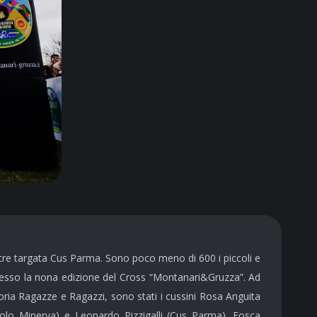
pestre targata Cus Parma. Sono poco meno di 600
i piccoli e
cesso
la nona
edizione del
Cross “Montanari&Gruzza”. Ad
goria Ragazze e Ragazzi, sono stati i cussini
Rosa Anguita
rcolo Minerva) e Leonardo Pizzigalli (Cus Parma). Fosca