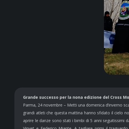
G
rande
successo per
la nona
edizione del Cross M
Parma,
24
novembre
–
Metti
una
domenic
a d
’
invern
o sc
grandi atleti che
questa
mattina hanno sfidato il cielo
no
aprire le danze sono stati i bimbi
di 5 anni
seguitissimi d
Vinyet e Federico Miante.
A tagliare primi il traguard