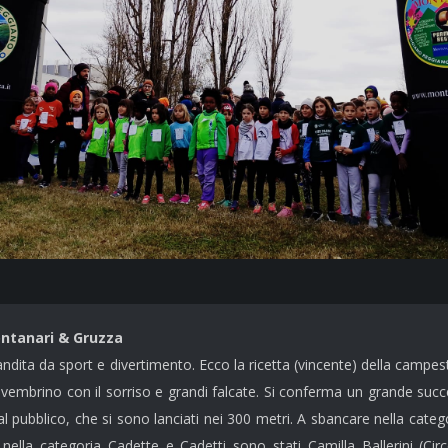
ontanari & Gruzza
andita da sport e
divertimento
. Ecco la ricetta (vincente) della cam
vembrin
o
con il sorriso e grandi falcate.
S
i
confer
ma un
grande suc
al pubblico, che si sono lanciati nei 300 metri. A sbancare nella cate
o nella categoria Cadette e Cadetti sono stati
Camilla Ballerini (Ci