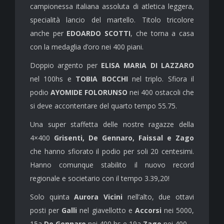
campionessa italiana assoluta di atletica leggera,
specialità lancio del martello. Titolo tricolore
anche per
EDOARDO SCOTTI
, che torna a casa
con la medaglia d’oro nei 400 piani.
Doppio argento per
ELISA MARIA DI LAZZARO
nel 100hs e
TOBIA BOCCHI
nel triplo. Sfiora il
podio
AYOMIDE FOLORUNSO
nei 400 ostacoli che
si deve accontentare del quarto tempo 55.75.
Una super staffetta delle nostre ragazze della
4×400
Grisenti, De Gennaro, Faissal e Zago
che hanno sfiorato il podio per soli 20 centesimi.
Hanno comunque stabilito il nuovo record
regionale e societario con il tempo 3.39,20!
Solo quinta
Aurora Vicini
nell’alto, due ottavi
posti per
Galli
nel giavellotto e
Accorsi
nei 5000,
15a
De Gennaro
nei 400 hs e 19a
Zago
nei 400