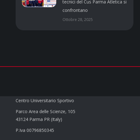
tecnici del Cus Parma Atletica si
confrontano
Ottobre 28, 2025
CUS PARMA a.s.d.
Centro Universitario Sportivo
Parco Area delle Scienze, 105
43124 Parma PR (Italy)
P.Iva 00796850345