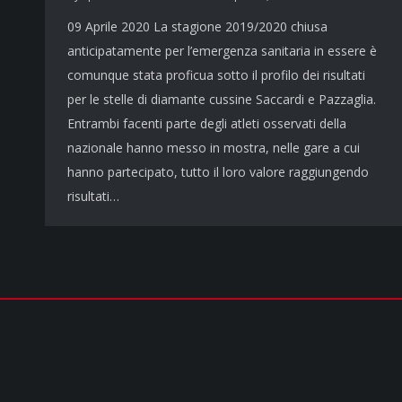
09 Aprile 2020 La stagione 2019/2020 chiusa
anticipatamente per l’emergenza sanitaria in essere è
comunque stata proficua sotto il profilo dei risultati
per le stelle di diamante cussine Saccardi e Pazzaglia.
Entrambi facenti parte degli atleti osservati della
nazionale hanno messo in mostra, nelle gare a cui
hanno partecipato, tutto il loro valore raggiungendo
risultati…
COPYRIGHT © 2026 - TUTTI I DIRITTI RISERVATI | cusparma.it by
SINFO