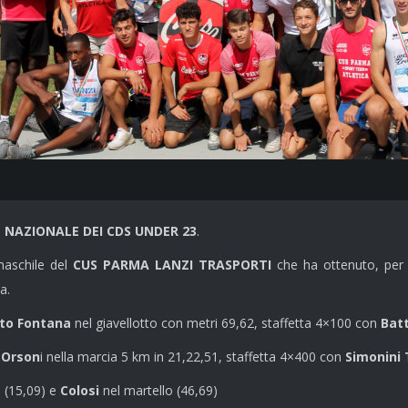
E NAZIONALE DEI CDS UNDER 23
.
maschile del
CUS PARMA LANZI TRASPORTI
che ha ottenuto, per 
a.
to Fontana
nel giavellotto con metri 69,62, staffetta 4×100 con
Batt
 Orson
i nella marcia 5 km in 21,22,51, staffetta 4×400 con
Simonini 
 (15,09) e
Colosi
nel martello (46,69)