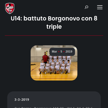
Search:
U14: battuto Borgonovo con 8
triple
Mar
5
2019
3-3-2019