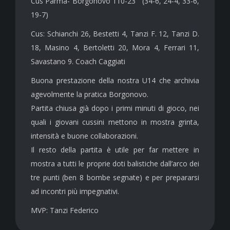
Cus Parma- Borgonovo 110-23 (34-6, 24-4, 33-6,
19-7)
Cus: Schianchi 26, Bestetti 4, Tanzi F. 12, Tanzi D.
18, Masino 4, Bertoletti 20, Mora 4, Ferrari 11,
Savastano 9. Coach Caggiati
Buona prestazione della nostra U14 che archivia
agevolmente la pratica Borgonovo.
Partita chiusa già dopo i primi minuti di gioco, nei
quali i giovani cussini mettono in mostra grinta,
intensità e buone collaborazioni.
Il resto della partita è utile per far mettere in
mostra a tutti le proprie doti balistiche dall’arco dei
tre punti (ben 8 bombe segnate) e per prepararsi
ad incontri più impegnativi.
MVP: Tanzi Federico