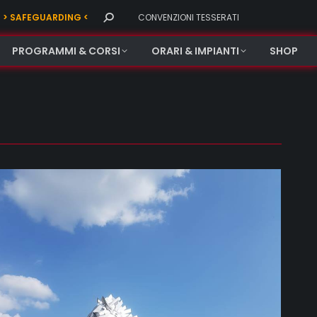
Search:
> SAFEGUARDING <
CONVENZIONI TESSERATI
PROGRAMMI & CORSI
ORARI & IMPIANTI
SHOP