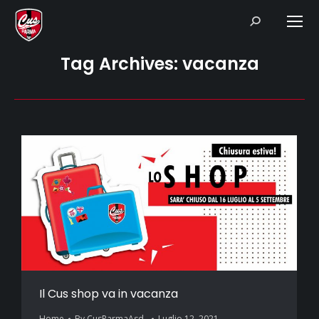
Search:
Tag Archives:
vacanza
Il Cus shop va in vacanza
Home
By
CusParmaAsd_
Luglio 12, 2021