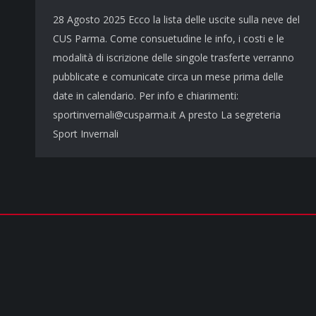
28 Agosto 2025 Ecco la lista delle uscite sulla neve del
CUS Parma. Come consuetudine le info, i costi e le
modalità di iscrizione delle singole trasferte verranno
pubblicate e comunicate circa un mese prima delle
date in calendario. Per info e chiarimenti:
sportinvernali@cusparma.it A presto La segreteria
Sport Invernali
COPYRIGHT © 2026 - TUTTI I DIRITTI RISERVATI | cusparma.it by
SINFO