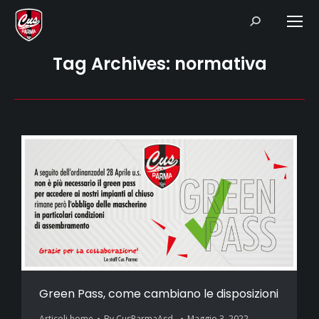
Search:
Tag Archives:
normativa
Green Pass, come cambiano le disposizioni
Articoli home
By
CusParmaAsd_
Maggio 3, 2022