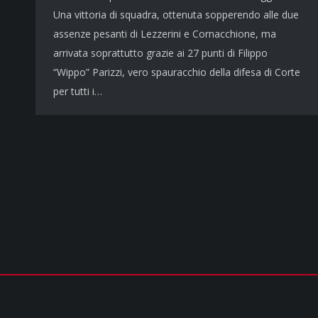
Una vittoria di squadra, ottenuta sopperendo alle due
assenze pesanti di Lezzerini e Cornacchione, ma
arrivata soprattutto grazie ai 27 punti di Filippo
“Wippo” Parizzi, vero spauracchio della difesa di Corte
per tutti i…
COPYRIGHT © 2026 - TUTTI I DIRITTI RISERVATI | cusparma.it by
SINFO