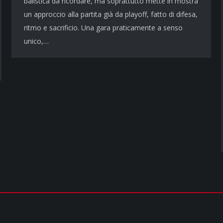
balistica da ricordare, ma soprattutto mette in mostra
un approccio alla partita già da playoff, fatto di difesa,
ritmo e sacrificio. Una gara praticamente a senso
unico,…
NIA MEDIA