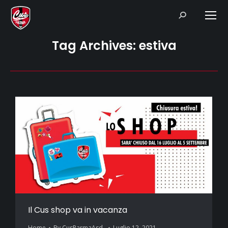
Search:
Tag Archives:
estiva
Il Cus shop va in vacanza
Home
By
CusParmaAsd_
Luglio 12, 2021