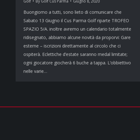
Golf
By
Golf Cus Parma
Giugno 8, 2020
Buongiorno a tutti, sono lieto di comunicare che
Sabato 13 Giugno il Cus Parma Golf riparte TROFEO
SPAZIO 5/A. inoltre avremo un calendario totalmente
ridisegnato, abbiamo alcune novità da proporvi: Gare
esterne – iscrizioni direttamente al circolo che ci
ospiterà. Eclettiche d’estate saranno medal limitate;
ogni giocatore giocherà 6 buche a tappa. L’obbiettivo
nelle varie…
COPYRIGHT © 2026 - TUTTI I DIRITTI RISERVATI | cusparma.it by
SINFO