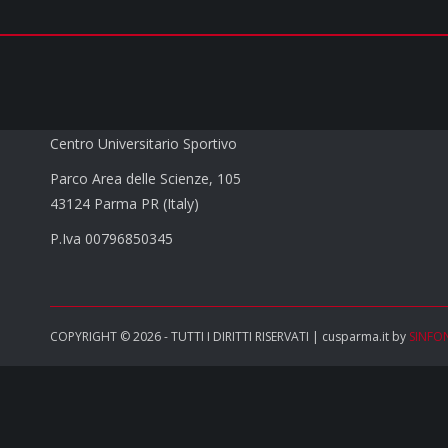
CUS PARMA a.s.d.
Centro Universitario Sportivo
Parco Area delle Scienze, 105
43124 Parma PR (Italy)
P.Iva 00796850345
COPYRIGHT © 2026 - TUTTI I DIRITTI RISERVATI | cusparma.it by
SINFO