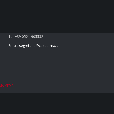
Contatti
Tel +39 0521 905532
Email:
segreteria@cusparma.it
NIA MEDIA