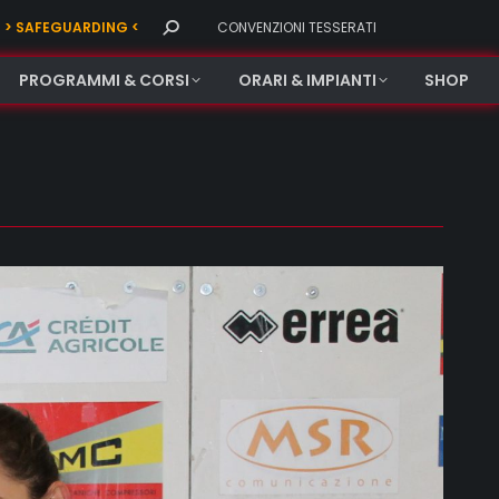
Search:
> SAFEGUARDING <
CONVENZIONI TESSERATI
PROGRAMMI & CORSI
ORARI & IMPIANTI
SHOP