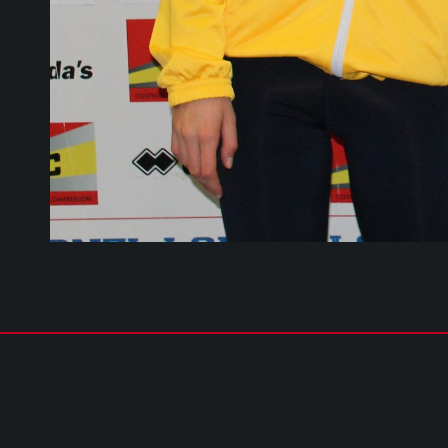
COPYRIGHT © 2026 - TUTTI I DIRITTI RISERVATI | cusparma.it by
SINFO