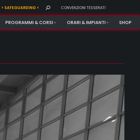
Search:
> SAFEGUARDING <
CONVENZIONI TESSERATI
PROGRAMMI & CORSI
ORARI & IMPIANTI
SHOP