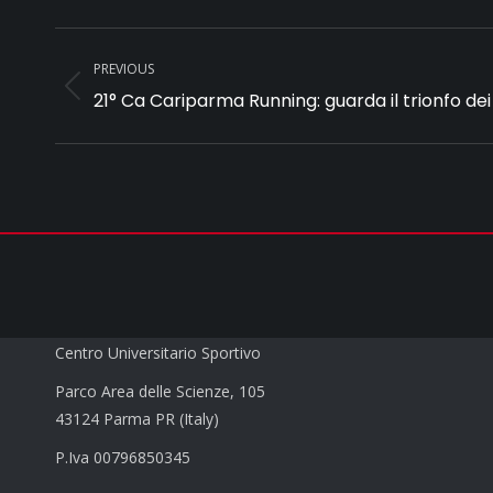
Album
PREVIOUS
navigation
21° Ca Cariparma Running: guarda il trionfo dei 
Previous
album:
CUS PARMA a.s.d.
Centro Universitario Sportivo
Parco Area delle Scienze, 105
43124 Parma PR (Italy)
P.Iva 00796850345