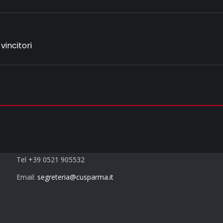
vincitori
Next
album:
Contatti
Tel +39 0521 905532
Email:
segreteria@cusparma.it