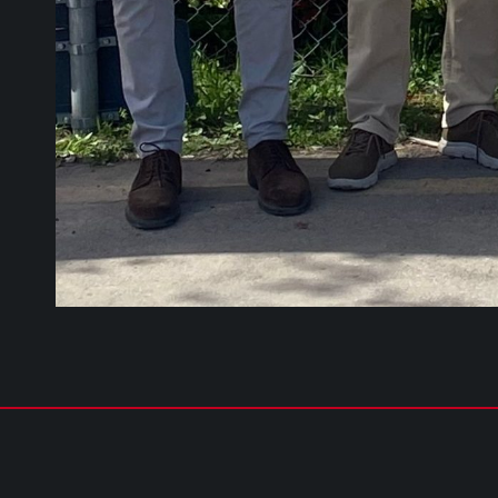
COPYRIGHT © 2026 - TUTTI I DIRITTI RISERVATI | cusparma.it by
SINFO