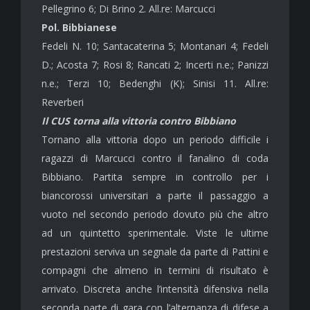
Pellegrino 6; Di Brino 2. All.re: Marcucci
Pol. Bibbianese
Fedeli N. 10; Santacaterina 5; Montanari 4; Fedeli
D.; Acosta 7; Rosi 8; Rancati 2; Incerti n.e.; Panizzi
n.e.; Terzi 10; Bedenghi (K); Sinisi 11. All.re:
Reverberi
Il CUS torna alla vittoria contro Bibbiano
Tornano alla vittoria dopo un periodo difficile i
ragazzi di Marcucci contro il fanalino di coda
Bibbiano. Partita sempre in controllo per i
biancorossi universitari a parte il passaggio a
vuoto nel secondo periodo dovuto più che altro
ad un quintetto sperimentale. Viste le ultime
prestazioni serviva un segnale da parte di Pattini e
compagni che almeno in termini di risultato è
arrivato. Discreta anche l’intensità difensiva nella
seconda parte di gara con l’alternanza di difese a