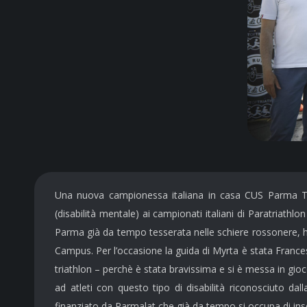
Una nuova campionessa italiana in casa CUS Parma Tria
(disabilità mentale) ai campionati italiani di Paratriathl
Parma già da tempo tesserata nelle schiere rossonere, ha 
Campus. Per l’occasione la guida di Myrta è stata Frances
triathlon – perchè è stata bravissima e si è messa in gioco
ad atleti con questo tipo di disabilità riconosciuto dal
finanziato da Parmalat che già da tempo si occupa di inseri