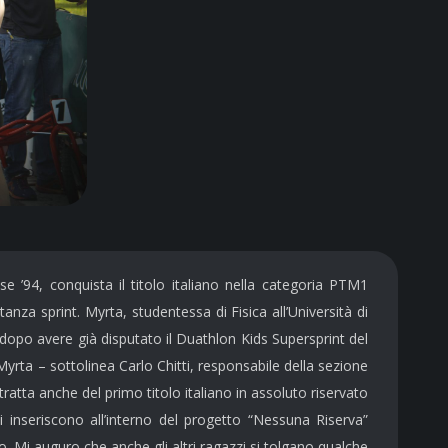
’94, conquista il titolo italiano nella categoria PTM1
anza sprint. Myrta, studentessa di Fisica all’Università di
 dopo avere già disputato il Duathlon Kids Supersprint del
yrta – sottolinea Carlo Chitti, responsabile della sezione
tratta anche del primo titolo italiano in assoluto riservato
si inseriscono all’interno del progetto “Nessuna Riserva”
to. Mi auguro che anche gli altri ragazzi si tolgano qualche