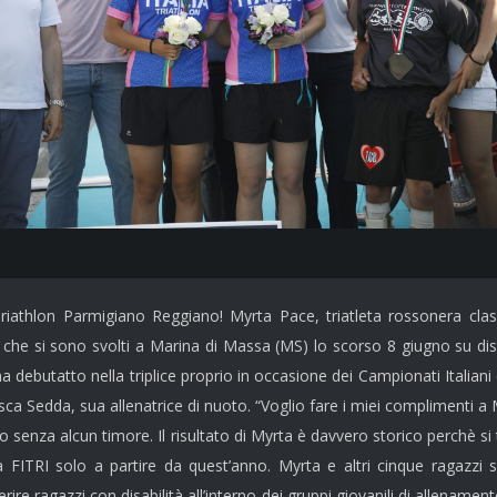
thlon Parmigiano Reggiano! Myrta Pace, triatleta rossonera classe 
on che si sono svolti a Marina di Massa (MS) lo scorso 8 giugno su dist
debutatto nella triplice proprio in occasione dei Campionati Italiani
ca Sedda, sua allenatrice di nuoto. “Voglio fare i miei complimenti a M
 senza alcun timore. Il risultato di Myrta è davvero storico perchè si 
la FITRI solo a partire da quest’anno. Myrta e altri cinque ragazzi 
re ragazzi con disabilità all’interno dei gruppi giovanili di allenamen