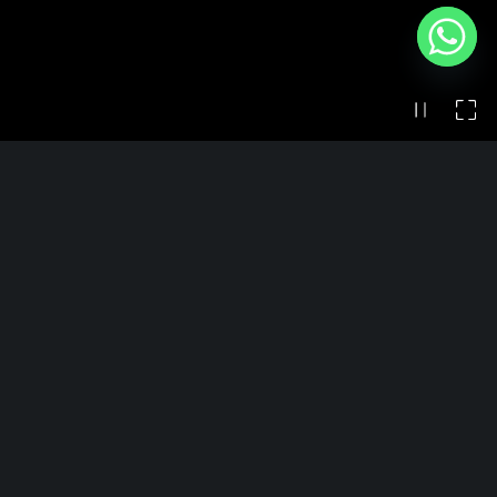
CUS PARMA a.s.d.
Centro Universitario Sportivo
Parco Area delle Scienze, 105
43124 Parma PR (Italy)
P.Iva 00796850345
Contatti
Tel +39 0521 905532