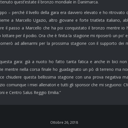
ttenuto quest’estate il bronzo mondiale in Danimarca.
ippo – perché il livello della gara era davvero elevato e ho ritrovat
me a Marcello Ugazio, altro giovane e forte triatleta italiano, abb
re il passo a Marcello che ha poi conquistato il bronzo mentre io
lottare per il podio.
Ora che è finita la stagione mi riposerò un po’ e
ornerò ad allenarmi per la prossima stagione con il supporto dei m
questa gara: già a nuoto ho fatto tanta fatica e anche in bici non
arie mentre nella corsa finale ho guadagnato un pò di terreno ma no
ace chiudere questa bellissima stagione con una prova negativa ma
azio comunque i miei allenatori e tutti gli sponsor che mi seguono: C
ni e Centro Salus Reggio Emilia.”
Ottobre 26, 2018