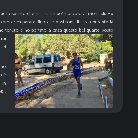
o quello spunto che mi era un po’ mancato ai mondiali. Ho
iamo recuperato fino alle posizioni di testa durante la
 ho tenuto e ho portato a casa questo bel quarto posto
 mi
iei
 ho
n è
 in
MC,