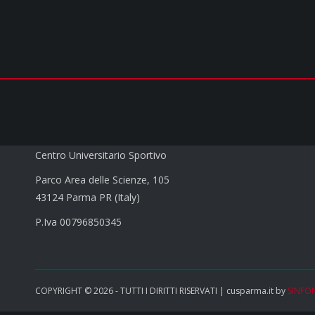
CUS PARMA a.s.d.
Centro Universitario Sportivo
Parco Area delle Scienze, 105
43124 Parma PR (Italy)
P.Iva 00796850345
COPYRIGHT © 2026 - TUTTI I DIRITTI RISERVATI | cusparma.it by
SINFO