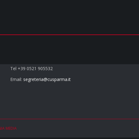
Contatti
Tel +39 0521 905532
Email:
segreteria@cusparma.it
NIA MEDIA