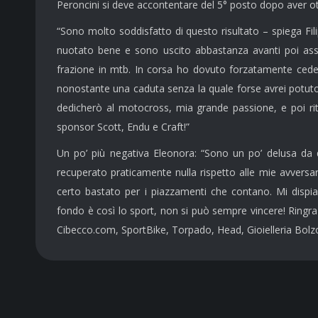
Peroncini si deve accontentare del 5° posto dopo aver o
“Sono molto soddisfatto di questo risultato – spiega Fil
nuotato bene e sono uscito abbastanza avanti poi assie
frazione in mtb. In corsa ho dovuto forzatamente cede
nonostante una caduta senza la quale forse avrei potuto 
dedicherò al motocross, mia grande passione, e poi rit
sponsor Scott, Endu e Craft!”
Un po’ più negativa Eleonora: “Sono un po’ delusa da 
recuperato praticamente nulla rispetto alle mie avvers
certo bastato per i piazzamenti che contano. Mi dispi
fondo è così lo sport, non si può sempre vincere! Ringr
Cibecco.com, SportBike, Torpado, Head, Gioielleria Bolzo